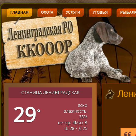
ГЛАВНАЯ
ОХОТА
УСЛУГИ
УГОДЬЯ
РЫБАЛ
Лен
СТАНИЦА ЛЕНИНГРАДСКАЯ
29
ясно
°
влажность:
38%
ветер: 4Миз В
Ш 28 • Д 25