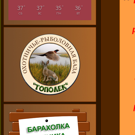
°
°
°
°
37
37
35
36
СБ
ВС
ПН
ВТ