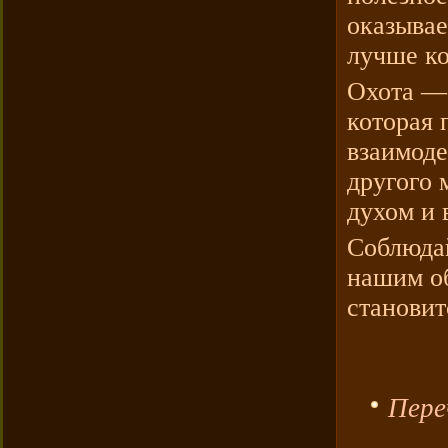
оказывае
лучше ко
Охота —
которая 
взаимоде
другого 
духом и 
Соблюдай
нашим о
становит
Пер