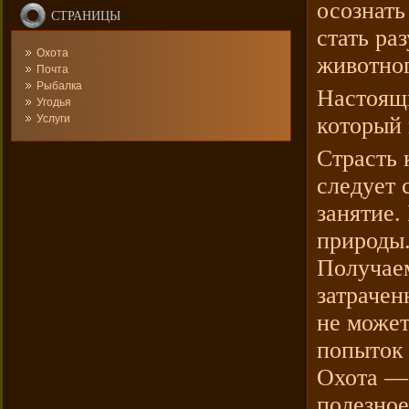
осознать
СТРАНИЦЫ
стать р
Охота
животног
Почта
Рыбалка
Настоящи
Угодья
Услуги
который 
Страсть 
следует 
занятие.
природы
Получаем
затрачен
не может
попыток 
Охота — 
полезное