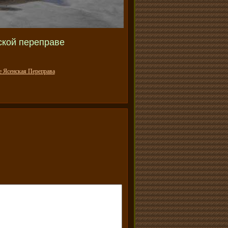
ской переправе
е Ясенская Переправа