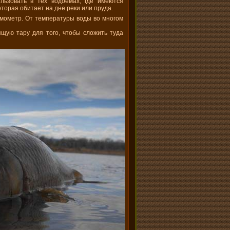
льзовать в тех водоемах, где имеются
оторая обитает на дне реки или пруда.
рмометр. От температуры воды во многом
ящую тару для того, чтобы сложить туда