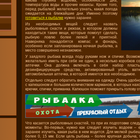
какова глубина водоема, особенности дна,
температура воды и прочие нюансы. Кроме того,
перед рыбалкой желательно узнать, какая погода
ожидается на ближайшие дни. Именно поэтому
готовиться к рыбалке
нужно заранее.
Из необходимых вещей следует назвать
рыболовные снасти и рюкзак, в котором должны
находиться такие вещи, которые помогут сделать
рыбную ловлю более легкой и приятной.
Наверняка понадобятся компас и фонарь,
особенно если запланирована ночная рыбалка, а
место совершенно незнакомое.
У заядлого рыбака всегда поду руками нож и спички. Возмож
желательно иметь при себе не один, а несколько коробков со
аптечки. Она должна включать в себя набор пласты
дезинфицирующие средства, активированный уголь, ва
автомобильная аптечка, в которой имеется все необходимое.
Отдельно следует обратить внимание на одежду. Очень удобно
с капюшоном и большим количеством карманов, в которых нахо
крючки, спички, приманка. Капюшон поможет прикрыть голову от
Что касается рыболовных снастей, то при их подготовке след
моменты. Во-первых, нужно как следует изучить водоем – е
заранее изучить, какая рыба в нем водится. Для мелкой рыбе
более 0, 15 мм. Если цель рыбака – более крупная добыча, 