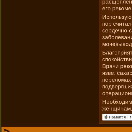
расщеплен
его реком
Используют
пор счита
сердечно-с
заболеван
мочевывод
Благоприят
спокойств
Врачи реко
язве, саха
переломах 
подвергши
операцион
Необходим
женщинам,
Нравится
1