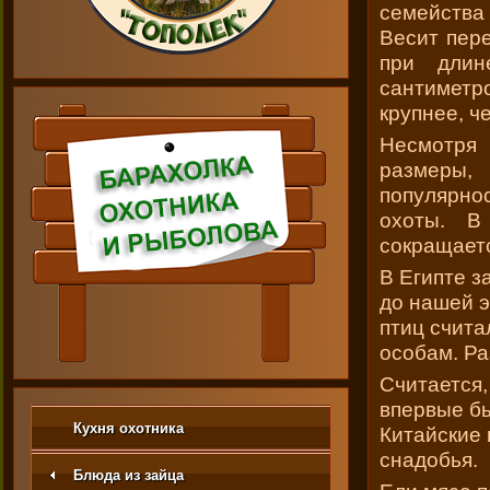
семейства 
Весит пер
при длин
сантимет
крупнее, ч
Несмотря
размеры
популярнос
охоты. В
сокращает
В Египте з
до нашей э
птиц счита
особам. Ра
Считается,
впервые б
Кухня охотника
Китайские 
снадобья.
Блюда из зайца