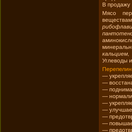
В продажу
Мясо пер
вещест
рибофла
пантоте
аминокис
минераль
кальцием,
Углеводы и
Перепелин
— укрепля
— восстан
— поднима
— нормали
— укрепляе
— улучшает
— предотвр
— повышае
— предотв