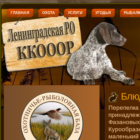
ГЛАВНАЯ
ОХОТА
УСЛУГИ
УГОДЬЯ
РЫБАЛ
Блю
Перепе
принадле
Фазановых
Курообр
маленьк