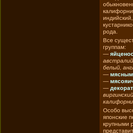
обыкнов
калифорний
индийский
кустарнико
рода.
Все сущес
группам:
—
яйцено
австралий
белый, анг
—
мясным
—
мясояи
—
декора
виргинский
калифорни
Особо выс
японские п
крупными 
представит