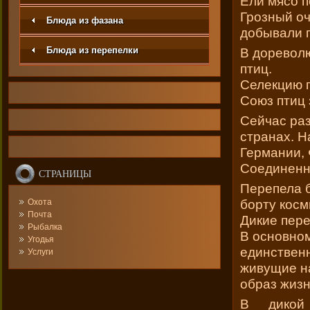
Ели мясо п
Грозный оч
Блюда из фазана
добывали п
Блюда из перепелки
В дореволю
птиц.
Селекцию п
Союз птиц 
Сейчас раз
странах. 
Германии, 
Соединенн
СТРАНИЦЫ
Перепела 
борту косм
Охота
Почта
Дикие пере
Рыбалка
В основном
Угодья
единствен
Услуги
живущие н
образ жизн
В дикой