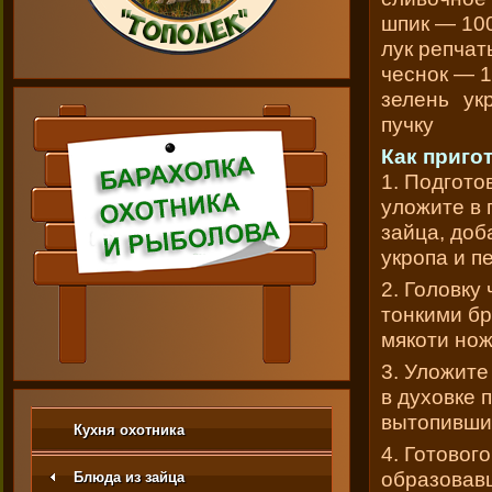
шпик — 100
лук репчат
чеснок — 1
зелень ук
пучку
Как приго
1. Подгото
уложите в 
зайца, доб
укропа и п
2. Головку
тонкими бр
мякоти нож
3. Уложите
в духовке 
вытопивши
Кухня охотника
4. Готовог
образовав
Блюда из зайца